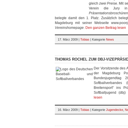
gleich zwei Preise. Mit s
Verein die Jury i
Präsentationsbroschüren
belegte damit den 1. Platz. Zusätzlich beleg
Magdeburg mit seiner Webseite www.poorpi
Vereinshomepage
.
Den ganzen Beitrag lesen
17. März 2009 |
Tobias
| Kategorie
News
THOMAS ROCHEL ZUM DBJ-VIZEPRÄSI
Der Vorsitzende des A
der Magdeburg Po
Bundesjugendtag 
Softballverbandes
Breitensport“ ins P
Softballjugend (dbj
lesen
16. März 2009 |
Tobias
| Kategorie
Jugendecke
,
N