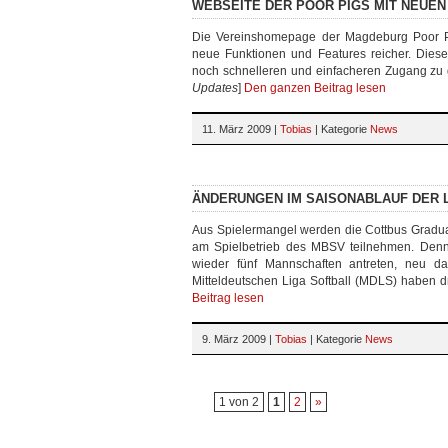
WEBSEITE DER POOR PIGS MIT NEUEN
Die Vereinshomepage der Magdeburg Poor Pi
neue Funktionen und Features reicher. Dies
noch schnelleren und einfacheren Zugang zu 
Updates
]
Den ganzen Beitrag lesen
11. März 2009 |
Tobias
| Kategorie
News
ÄNDERUNGEN IM SAISONABLAUF DER 
Aus Spielermangel werden die Cottbus Graduat
am Spielbetrieb des MBSV teilnehmen. Denn
wieder fünf Mannschaften antreten, neu da
Mitteldeutschen Liga Softball (MDLS) haben 
Beitrag lesen
9. März 2009 |
Tobias
| Kategorie
News
1 von 2
1
2
»