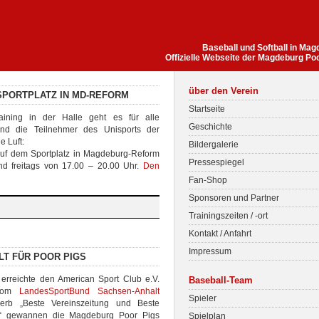
Baseball und Softball in Ma
Offizielle Webseite der Magdeburg Po
über den Verein
SPORTPLATZ IN MD-REFORM
Startseite
aining in der Halle geht es für alle
Geschichte
nd die Teilnehmer des Unisports der
e Luft:
Bildergalerie
auf dem Sportplatz in Magdeburg-Reform
Pressespiegel
und freitags von 17.00 – 20.00 Uhr.
Den
Fan-Shop
Sponsoren und Partner
Trainingszeiten / -ort
Kontakt / Anfahrt
Impressum
LT FÜR POOR PIGS
g erreichte den American Sport Club e.V.
Baseball-Team
 vom
LandesSportBund Sachsen-Anhalt
Spieler
werb „Beste Vereinszeitung und Beste
“ gewannen die Magdeburg Poor Pigs
Spielplan