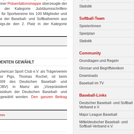
einer
Präsentationsmappe
überzeugte der
Statistik
n der Kategorie
Jubiläumsschriften/
für Sportvereine bis 100 Mitglieder und
Softball-Team
te der Baseball- und Softballverein aus
gs.de den 2. Platz in der Kategorie
Spieler/innen
Spielplan
Statistik
Community
Grundlagen und Regeln
DENTEN GEWÄHLT
Glossar und Begriffslexikon
merican Sport Club e.V. als Trägerverein
Downloads
or Pigs, Thomas Rochel, ist beim
2009 des Deutschen Baseball- und
Baseball im TV
 (DBV) in Mainz als „Vizepräsident
räsidium der Deutschen Baseball- und
Baseball-Links
) gewählt worden.
Den ganzen Beitrag
Deutscher Baseball- und Softball
Verband e.V.
Major League Baseball
ews
Mitteldeutscher Baseball- und
Softball-Verband e.V.