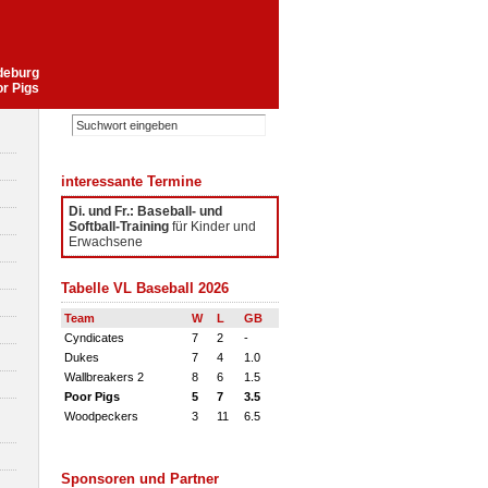
gdeburg
or Pigs
interessante Termine
Di. und Fr.: Baseball- und
Softball-Training
für Kinder und
Erwachsene
Tabelle VL Baseball 2026
Team
W
L
GB
Cyndicates
7
2
-
Dukes
7
4
1.0
Wallbreakers 2
8
6
1.5
Poor Pigs
5
7
3.5
Woodpeckers
3
11
6.5
Sponsoren und Partner