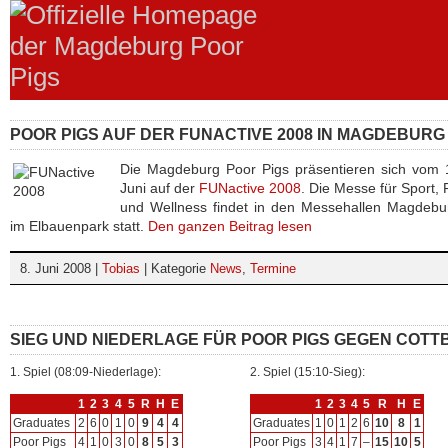
POOR PIGS AUF DER FUNACTIVE 2008 IN MAGDEBURG
Die Magdeburg Poor Pigs präsentieren sich vom 
Juni auf der
FUNactive 2008
. Die Messe für Sport, F
und Wellness findet in den Messehallen Magdebu
im Elbauenpark statt.
Den ganzen Beitrag lesen
8. Juni 2008 |
Tobias
| Kategorie
News
,
Termine
SIEG UND NIEDERLAGE FÜR POOR PIGS GEGEN COTT
1. Spiel (08:09-Niederlage):
2. Spiel (15:10-Sieg):
1
2
3
4
5
R
H
E
1
2
3
4
5
R
H
E
Graduates
2
6
0
1
0
9
4
4
Graduates
1
0
1
2
6
10
8
1
Poor Pigs
4
1
0
3
0
8
5
3
Poor Pigs
3
4
1
7
–
15
10
5