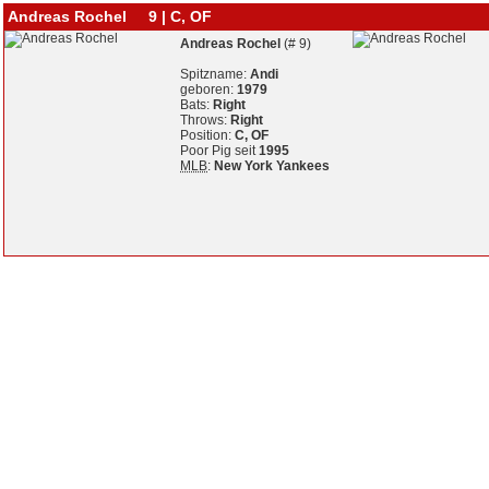
Andreas Rochel 9 | C, OF
Andreas Rochel
(# 9)
Spitzname:
Andi
geboren:
1979
Bats:
Right
Throws:
Right
Position:
C, OF
Poor Pig seit
1995
MLB
:
New York Yankees