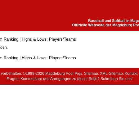
Baseball und Softball in Ma
Offizielle Webseite der Magdeburg Po
m Ranking
| Highs & Lows:
Players
/
Teams
nden.
m Ranking
| Highs & Lows:
Players
/
Teams
e vorbehalten. ©1999-2026 Magdeburg Poor Pigs.
Sitemap
.
XML-Sitemap
.
Kontakt
Fragen, Kommentare und Anregungen zu dieser Seite?
Schreiben Sie uns!