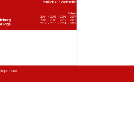
zurück zur Webseite
Saison
2004
·
2005
·
2006
·
2007
gdeburg
2008
·
2009
·
2010
·
2011
2012
·
2013
·
2014
·
2015
or Pigs
.
Impressum
.