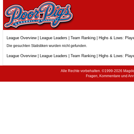
League Overview
|
League Leaders
|
Team Ranking
| Highs & Lows:
Play
Die gesuchten Statistiken wurden nicht gefunden.
League Overview
|
League Leaders
|
Team Ranking
| Highs & Lows:
Play
Alle Rechte vorbehalten. ©1999-2026 Magde
Fragen, Kommentare und Anr