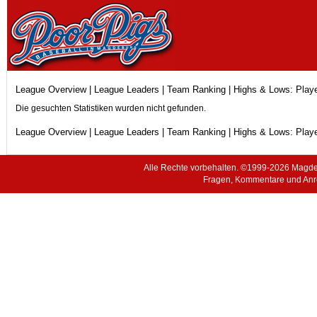
League Overview
|
League Leaders
|
Team Ranking
| Highs & Lows:
Play
Die gesuchten Statistiken wurden nicht gefunden.
League Overview
|
League Leaders
|
Team Ranking
| Highs & Lows:
Play
Alle Rechte vorbehalten. ©1999-2026 Magde
Fragen, Kommentare und Anr